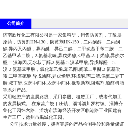
公司简介
济南欣烨化工有限公司是一家集科研，销售防黄剂，丁酰肼
原药，防黄剂HN-130，防黄剂HN-150，二丙酮醇，二丙酮
醇,异丙叉丙酮，异丙醚，异己二醇，二甲硫基甲苯二胺，二
乙基甲苯二胺，2-氰基吡嗪,异戊烯醇,3-甲基-2-丁烯醇,异佛尔
酮,二溴海因,无水叔丁醇,2-氨基-5-溴苯甲酸,异戊烯醛，5-
溴-2-氨基苯甲酸，氧化苯乙烯,苯乙酮,间苯二甲醚,2-氰基吡
嗪,二甲基硫醚,异戊烯醛,异戊烯醇,环戊酮,丙二腈,偶氮二异丁
腈,叔丁醇,医药中间体,农药中间体,橡塑助剂,阻燃剂,酚醛树脂
等系列产品。
采用轻资产的发展路线，采用参股、租赁工厂，或者代加工
的发展模式。 在东营广饶丁庄镇、淄博淄川罗村镇、淄博齐
鲁化工园纬六路、潍坊市滨海经济开发区临港路工业园建有
生产工厂，德州市禹城化工园。
公司技术力量雄厚，拥有完善的产品检测手段和质量保证