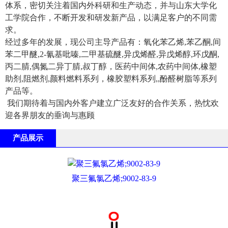
体系，密切关注着国内外科研和生产动态，并与山东大学化
工学院合作，不断开发和研发新产品，以满足客户的不同需
求。
经过多年的发展，现公司主导产品有：氧化苯乙烯,苯乙酮,间
苯二甲醚,2-氰基吡嗪,二甲基硫醚,异戊烯醛,异戊烯醇,环戊酮,
丙二腈,偶氮二异丁腈,叔丁醇，医药中间体,农药中间体,橡塑
助剂,阻燃剂,颜料燃料系列，橡胶塑料系列,,酚醛树脂等系列
产品等。
我们期待着与国内外客户建立广泛友好的合作关系，热忱欢
迎各界朋友的垂询与惠顾
产品展示
聚三氟氯乙烯;9002-83-9