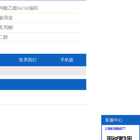
丙酸乙酯InChI编码
酸用途
叉丙酮
4-羟基-4-
二丙酮醇,双丙酮醇,4-羟基-4-
戊酮
甲基-2-戊酮
二醇
联系我们
手机版
4-羟基-4-
二丙酮醇,双丙酮醇,4-羟基-4-
戊酮
甲基-2-戊酮
客服中心
4-羟基-4-
二丙酮醇,双丙酮醇,4-羟基-4-
13065086077
戊酮
甲基-2-戊酮