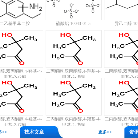
二乙基甲苯二胺
硫酸铝 10043-01-3
异己二醇 107
醇,双丙酮醇,4-羟基-4-
二丙酮醇,双丙酮醇,4-羟基-4-
二丙酮醇,双丙酮醇,
甲基-2-戊酮
甲基-2-戊酮
甲基-2-
醇,双丙酮醇,4-羟基-4-
二丙酮醇,双丙酮醇,4-羟基-4-
二丙酮醇,双丙酮醇,
甲基-2-戊酮
甲基-2-戊酮
甲基-2-
技术文章
资
多>>
更多>>