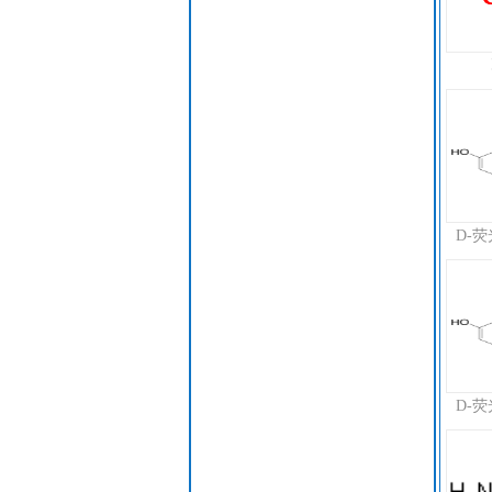
D-荧
D-荧