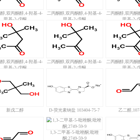
醇,双丙酮醇,4-羟基-4-
二丙酮醇,双丙酮醇,4-羟基-4-
二丙酮醇,双丙酮醇,
甲基-2-戊酮
甲基-2-戊酮
甲基-2-
醇,双丙酮醇,4-羟基-4-
二丙酮醇,双丙酮醇,4-羟基-4-
二丙酮醇,双丙酮醇,
甲基-2-戊酮
甲基-2-戊酮
甲基-2-
新戊二醇
D-荧光素钠盐 103404-75-7
乙二醛,107-
1,3-二甲基-5-吡唑酮;吡唑
酮;2749-59-9