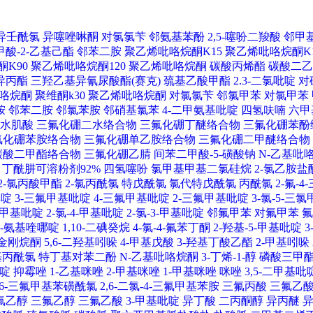
异壬酰氯
异噻唑啉酮
对氯氯苄
邻氨基苯酚
2,5-噻吩二羧酸
邻甲
甲酸-2-乙基己酯
邻苯二胺
聚乙烯吡咯烷酮K15
聚乙烯吡咯烷酮K1
K90
聚乙烯吡咯烷酮120
聚乙烯吡咯烷酮
碳酸丙烯酯
碳酸二乙
醇,双丙酮醇,4-羟基-4-
钛酸四异丙酯
二丙酮醇,双丙酮醇,
异丙酯
三羟乙基异氰尿酸酯(赛克)
巯基乙酸甲酯
2.3-二氯吡啶
对
甲基-2-戊酮
甲基-2-
吡咯烷酮
聚维酮k30
聚乙烯吡咯烷酮
对氯氯苄
邻氯甲苯
对氯甲苯
胺
邻苯二胺
邻氯苯胺
邻硝基氯苯
4-二甲氨基吡啶
四氢呋喃
六甲
水肌酸
三氟化硼二水络合物
三氟化硼丁醚络合物
三氟化硼苯酚
乳清酸;7164-43-4;氨基
氟化硼苯胺络合物
三氟化硼单乙胺络合物
三氟化硼二甲醚络合物
乳清酸
碳酸二甲酯络合物
三氟化硼乙腈
间苯二甲酸-5-磺酸钠
N-乙基吡
丁酰肼可溶粉剂92%
四氢噻吩
氯甲基甲基二氯硅烷
2-氯乙胺盐
2-氯丙酸甲酯
2-氯丙酰氯
特戊酰氯
氯代特戊酰氯
丙酰氯
2-氟-
3-丁烯-1-醇 627-27-0
磷酸三甲酯 512
吡啶
3-三氟甲基吡啶
4-三氟甲基吡啶
2-三氟甲基吡啶
3-氯-5-三
4-甲基吡啶
2-氯-4-甲基吡啶
2-氯-3-甲基吡啶
邻氟甲苯
对氟甲苯
氟
2,4,6-三甲基苯甲酸
3-溴-4-氟苯甲酸 1
4-氨基喹哪啶
1,10-二碘癸烷
4-氯-4-氟苯丁酮
2-羟基-5-甲基吡啶
,6-三甲基苯甲酰氯;938-
-金刚烷酮
5,6-二羟基吲哚
4-甲基戊酸
3-羟基丁酸乙酯
2-甲基吲哚
18-1
基丙酰氯
特丁基对苯二酚
N-乙基吡咯烷酮
3-丁烯-1-醇
磷酸三甲
吡啶
抑霉唑
1-乙基咪唑
2-甲基咪唑
1-甲基咪唑
咪唑
3,5-二甲基吡
氟-6-三氟甲基苯磺酰氯
2,6-二氯-4-三氟甲基苯胺
三氟丙酸
三氟乙
氟乙醇
三氟乙醇
三氟乙酸
3-甲基吡啶
异丁酸
二丙酮醇
异丙醚