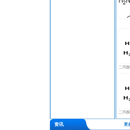
二丙酮
二丙酮
资讯
更