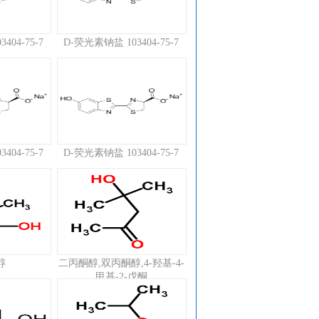
404-75-7
D-荧光素钠盐 103404-75-7
404-75-7
D-荧光素钠盐 103404-75-7
醇
二丙酮醇,双丙酮醇,4-羟基-4-
甲基-2-戊酮