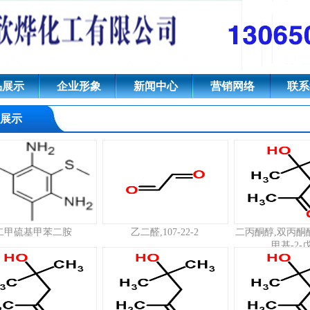
异戊烯醇321,对苯二酚,异戊醇,
品展示
企业形象
新闻中心
营销网络
联系
展示
二甲硫基甲苯二胺
乙二醛,107-22-2
二丙酮醇,双丙酮醇,
甲基-2-