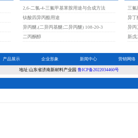
2,6-二氯-4-三氟甲基苯胺用途与合成方法
三氟
钛酸四异丙酯用途
异丁
异丙醚,(二异丙基醚;二异丙醚) 108-20-3
异丙
醇,双丙酮醇,4-羟基-4-
二丙酮醇,双丙酮醇,4-羟基-4-
二丙酮醇,双丙酮醇,
甲基-2-戊酮
甲基-2-戊酮
甲基-2-
二丙酮醇
新戊
产品展示
企业形象
新闻中心
营销网络
地址:山东省济南新材料产业园
鲁ICP备2022034460号
醇,双丙酮醇,4-羟基-4-
二丙酮醇,双丙酮醇,4-羟基-4-
二丙酮醇,双丙酮醇,
甲基-2-戊酮
甲基-2-戊酮
甲基-2-
醇,双丙酮醇,4-羟基-4-
二丙酮醇,双丙酮醇,4-羟基-4-
二丙酮醇,双丙酮醇,
甲基-2-戊酮
甲基-2-戊酮
甲基-2-