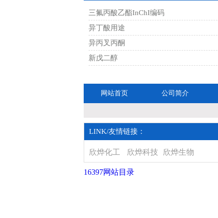
三氟丙酸乙酯InChI编码
异丁酸用途
异丙叉丙酮
二丙酮
新戊二醇
网站首页
公司简介
网站地图
二丙酮
LINK/友情链接：
欣烨化工
欣烨科技
欣烨生物
16397网站目录
二丙酮