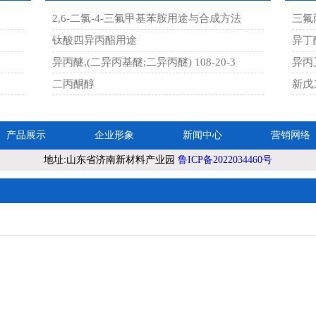
2,6-二氯-4-三氟甲基苯胺用途与合成方法
三氟
钛酸四异丙酯用途
异丁
异丙醚,(二异丙基醚;二异丙醚) 108-20-3
异丙
醇,双丙酮醇,4-羟基-4-
二丙酮醇,双丙酮醇,4-羟基-4-
二丙酮醇,双丙酮醇,
甲基-2-戊酮
甲基-2-戊酮
甲基-2-
二丙酮醇
新戊
产品展示
企业形象
新闻中心
营销网络
地址:山东省济南新材料产业园
鲁ICP备2022034460号
醇,双丙酮醇,4-羟基-4-
二丙酮醇,双丙酮醇,4-羟基-4-
二丙酮醇,双丙酮醇,
甲基-2-戊酮
甲基-2-戊酮
甲基-2-
醇,双丙酮醇,4-羟基-4-
二丙酮醇,双丙酮醇,4-羟基-4-
二丙酮醇,双丙酮醇,
甲基-2-戊酮
甲基-2-戊酮
甲基-2-