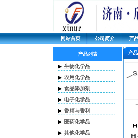
防黄剂,丁酰肼原药,
网站首页
公司简介
产
产品
产品列表
生物化学品
农用化学品
食品添加剂
电子化学品
香精与香料
医药化学品
其他化学品