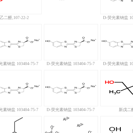
乙二醛,107-22-2
D-荧光素钠盐 103
光素钠盐 103404-75-7
D-荧光素钠盐 103404-75-7
D-荧光素钠盐 103
光素钠盐 103404-75-7
D-荧光素钠盐 103404-75-7
新戊二