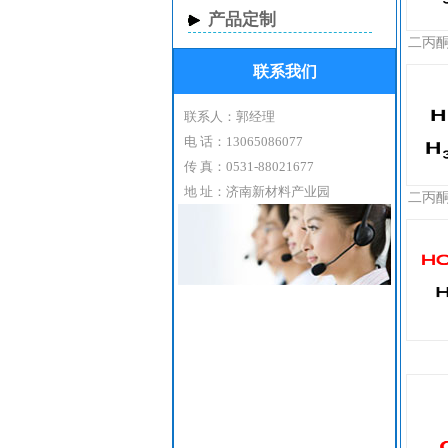
产品定制
二丙酮
联系我们
联系人：郭经理
电 话：13065086077
传 真：0531-88021677
地 址：济南新材料产业园
二丙酮