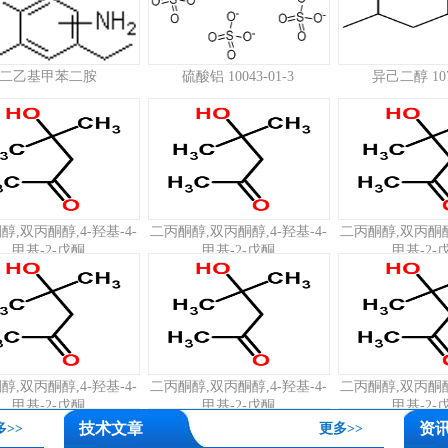
二乙基甲苯二胺
硫酸铝 10043-01-3
异己二醇 107
醇,双丙酮醇,4-羟基-4-
二丙酮醇,双丙酮醇,4-羟基-4-
二丙酮醇,双丙酮醇,
甲基-2-戊酮
甲基-2-戊酮
甲基-2-
醇,双丙酮醇,4-羟基-4-
二丙酮醇,双丙酮醇,4-羟基-4-
二丙酮醇,双丙酮醇,
甲基-2-戊酮
甲基-2-戊酮
甲基-2-
技术文章
资
多>>
更多>>