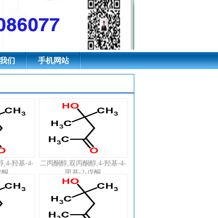
异戊烯醛,
我们
手机网站
4-羟基-4-
二丙酮醇,双丙酮醇,4-羟基-4-
戊酮
甲基-2-戊酮