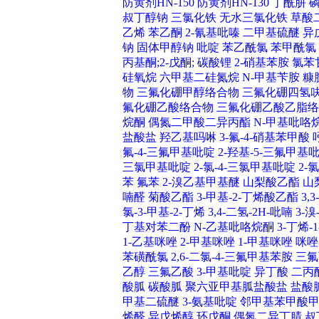
防黄剂HN-150
防黄剂HN-130
丁酰肼
叔丁醇钠
三氯化铁
无水三氯化铁
草酸
2-氨基
乙烯
苯乙酮
2-氰基吡嗪
二甲基硫醚
异
钠
固体甲醇钠
吡啶
苯乙酰氯
苯甲酰氯
丙基酮;2-戊酮;
碳酸锂
2-硝基苯胺
氯苯
硅氧烷
六甲基二硅氮烷
N-甲基苄胺
糠
物
三氟化硼甲醇络合物
三氟化硼四氢
氟化硼乙酸络合物
三氟化硼乙酸乙脂络
烷酮
偶氮二甲酸二异丙酯
N-甲基吡咯
盐酸盐
羟乙基吗啉
3-氟-4-硝基苯甲酸
3-氨基
氟-4-三氟甲基吡啶
2-羟基-5-三氟甲基
三氯甲基吡啶
2-氯-4-三氯甲基吡啶
2-
苯
氟苯
2-溴乙基甲基醚
山梨酸乙酯
山
喃醛
菊酸乙酯
3-甲基-2-丁烯酸乙酯
3
氯-3-甲基-2-丁烯
3,4-二氢-2H-吡喃
3-
丁基对苯二酚
N-乙基吡咯烷酮
3-丁烯-
1-乙基咪唑
2-甲基咪唑
1-甲基咪唑
咪唑
2-氯-
苯磺酰氯
2,6-二氯-4-三氟甲基苯胺
三氟
乙醇
三氟乙酸
3-甲基吡啶
异丁酸
二丙
酸胍
碳酸胍
聚六亚甲基胍盐酸盐
盐酸
甲基二硫醚
3-氨基吡啶
邻甲基苯甲酸
烯醛
异戊烯醇
环戊酮
偶氮二异丁腈
叔