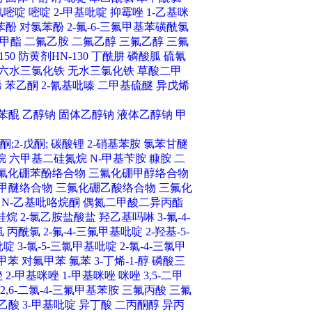
二氯嘧啶
嘧啶
2-甲基吡啶
抑霉唑
1-乙基咪
苯酚
对氯苯酚
2-氟-6-三氟甲基苯磺酰氯
6-6
硫脲;62-56-6
甲酯
二氟乙胺
二氟乙醇
三氟乙醇
三氟
50
防黄剂HN-130
丁酰肼
磷酸胍
硫氰
六水三氯化铁
无水三氯化铁
草酸二甲
烯
苯乙酮
2-氰基吡嗪
二甲基硫醚
异戊烯
苯醌
乙醇钠
固体乙醇钠
液体乙醇钠
甲
;2-戊酮;
碳酸锂
2-硝基苯胺
氯苯甘醚
烷
六甲基二硅氮烷
N-甲基苄胺
糠胺
二
氟化硼苯酚络合物
三氟化硼甲醇络合物
甲醚络合物
三氟化硼乙酸络合物
三氟化
N-乙基吡咯烷酮
偶氮二甲酸二异丙酯
31-2
N-乙烯基已内酰胺 2235-00-9
硅烷
2-氯乙胺盐酸盐
羟乙基吗啉
3-氟-4-
氯
丙酰氯
2-氟-4-三氟甲基吡啶
2-羟基-5-
吡啶
3-氯-5-三氯甲基吡啶
2-氯-4-三氯甲
甲苯
对氟甲苯
氟苯
3-丁烯-1-醇
磷酸三
唑
2-甲基咪唑
1-甲基咪唑
咪唑
3,5-二甲
2,6-二氯-4-三氟甲基苯胺
三氟丙酸
三氟
乙酸
3-甲基吡啶
异丁酸
二丙酮醇
异丙