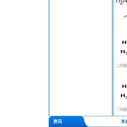
二丙酮
二丙酮
资讯
更