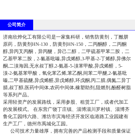
公司简介
济南欣烨化工有限公司是一家集科研，销售防黄剂，丁酰肼
原药，防黄剂HN-130，防黄剂HN-150，二丙酮醇，二丙酮
醇,异丙叉丙酮，异丙醚，异己二醇，二甲硫基甲苯二胺，二
乙基甲苯二胺，2-氰基吡嗪,异戊烯醇,3-甲基-2-丁烯醇,异佛尔
酮,二溴海因,无水叔丁醇,2-氨基-5-溴苯甲酸,异戊烯醛，5-
溴-2-氨基苯甲酸，氧化苯乙烯,苯乙酮,间苯二甲醚,2-氰基吡
嗪,二甲基硫醚,异戊烯醛,异戊烯醇,环戊酮,丙二腈,偶氮二异丁
腈,叔丁醇,医药中间体,农药中间体,橡塑助剂,阻燃剂,酚醛树脂
等系列产品。
采用轻资产的发展路线，采用参股、租赁工厂，或者代加工
的发展模式。 在东营广饶丁庄镇、淄博淄川罗村镇、淄博齐
鲁化工园纬六路、潍坊市滨海经济开发区临港路工业园建有
生产工厂，德州市禹城化工园。
公司技术力量雄厚，拥有完善的产品检测手段和质量保证