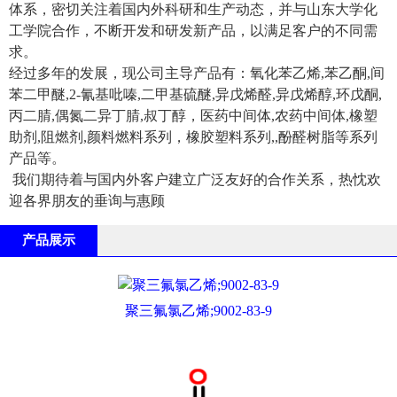
体系，密切关注着国内外科研和生产动态，并与山东大学化
工学院合作，不断开发和研发新产品，以满足客户的不同需
求。
经过多年的发展，现公司主导产品有：氧化苯乙烯,苯乙酮,间
苯二甲醚,2-氰基吡嗪,二甲基硫醚,异戊烯醛,异戊烯醇,环戊酮,
丙二腈,偶氮二异丁腈,叔丁醇，医药中间体,农药中间体,橡塑
助剂,阻燃剂,颜料燃料系列，橡胶塑料系列,,酚醛树脂等系列
产品等。
我们期待着与国内外客户建立广泛友好的合作关系，热忱欢
迎各界朋友的垂询与惠顾
产品展示
聚三氟氯乙烯;9002-83-9