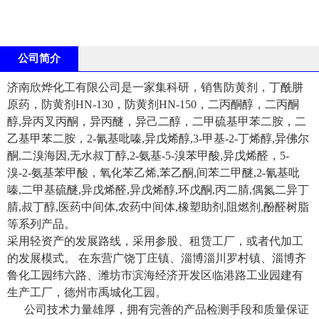
公司简介
济南欣烨化工有限公司是一家集科研，销售防黄剂，丁酰肼
原药，防黄剂HN-130，防黄剂HN-150，二丙酮醇，二丙酮
醇,异丙叉丙酮，异丙醚，异己二醇，二甲硫基甲苯二胺，二
乙基甲苯二胺，2-氰基吡嗪,异戊烯醇,3-甲基-2-丁烯醇,异佛尔
酮,二溴海因,无水叔丁醇,2-氨基-5-溴苯甲酸,异戊烯醛，5-
溴-2-氨基苯甲酸，氧化苯乙烯,苯乙酮,间苯二甲醚,2-氰基吡
嗪,二甲基硫醚,异戊烯醛,异戊烯醇,环戊酮,丙二腈,偶氮二异丁
腈,叔丁醇,医药中间体,农药中间体,橡塑助剂,阻燃剂,酚醛树脂
等系列产品。
采用轻资产的发展路线，采用参股、租赁工厂，或者代加工
的发展模式。 在东营广饶丁庄镇、淄博淄川罗村镇、淄博齐
鲁化工园纬六路、潍坊市滨海经济开发区临港路工业园建有
生产工厂，德州市禹城化工园。
公司技术力量雄厚，拥有完善的产品检测手段和质量保证