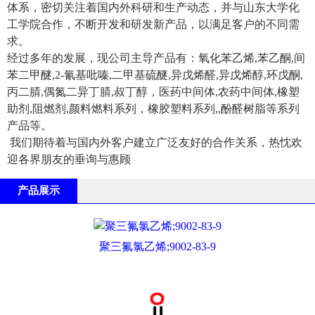
体系，密切关注着国内外科研和生产动态，并与山东大学化
工学院合作，不断开发和研发新产品，以满足客户的不同需
求。
经过多年的发展，现公司主导产品有：氧化苯乙烯,苯乙酮,间
苯二甲醚,2-氰基吡嗪,二甲基硫醚,异戊烯醛,异戊烯醇,环戊酮,
丙二腈,偶氮二异丁腈,叔丁醇，医药中间体,农药中间体,橡塑
助剂,阻燃剂,颜料燃料系列，橡胶塑料系列,,酚醛树脂等系列
产品等。
我们期待着与国内外客户建立广泛友好的合作关系，热忱欢
迎各界朋友的垂询与惠顾
产品展示
聚三氟氯乙烯;9002-83-9