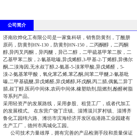
公司简介
济南欣烨化工有限公司是一家集科研，销售防黄剂，丁酰肼
原药，防黄剂HN-130，防黄剂HN-150，二丙酮醇，二丙酮
醇,异丙叉丙酮，异丙醚，异己二醇，二甲硫基甲苯二胺，二
乙基甲苯二胺，2-氰基吡嗪,异戊烯醇,3-甲基-2-丁烯醇,异佛尔
酮,二溴海因,无水叔丁醇,2-氨基-5-溴苯甲酸,异戊烯醛，5-
溴-2-氨基苯甲酸，氧化苯乙烯,苯乙酮,间苯二甲醚,2-氰基吡
嗪,二甲基硫醚,异戊烯醛,异戊烯醇,环戊酮,丙二腈,偶氮二异丁
腈,叔丁醇,医药中间体,农药中间体,橡塑助剂,阻燃剂,酚醛树脂
等系列产品。
采用轻资产的发展路线，采用参股、租赁工厂，或者代加工
的发展模式。 在东营广饶丁庄镇、淄博淄川罗村镇、淄博齐
鲁化工园纬六路、潍坊市滨海经济开发区临港路工业园建有
生产工厂，德州市禹城化工园。
公司技术力量雄厚，拥有完善的产品检测手段和质量保证