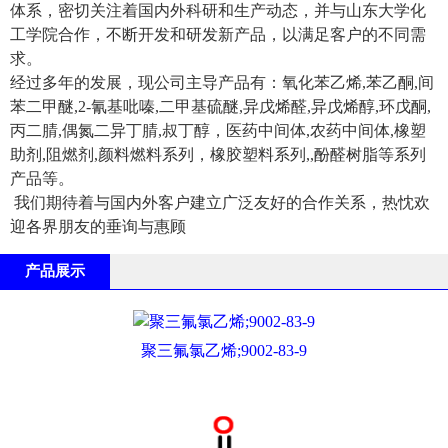
体系，密切关注着国内外科研和生产动态，并与山东大学化
工学院合作，不断开发和研发新产品，以满足客户的不同需
求。
经过多年的发展，现公司主导产品有：氧化苯乙烯,苯乙酮,间
苯二甲醚,2-氰基吡嗪,二甲基硫醚,异戊烯醛,异戊烯醇,环戊酮,
丙二腈,偶氮二异丁腈,叔丁醇，医药中间体,农药中间体,橡塑
助剂,阻燃剂,颜料燃料系列，橡胶塑料系列,,酚醛树脂等系列
产品等。
我们期待着与国内外客户建立广泛友好的合作关系，热忱欢
迎各界朋友的垂询与惠顾
产品展示
聚三氟氯乙烯;9002-83-9