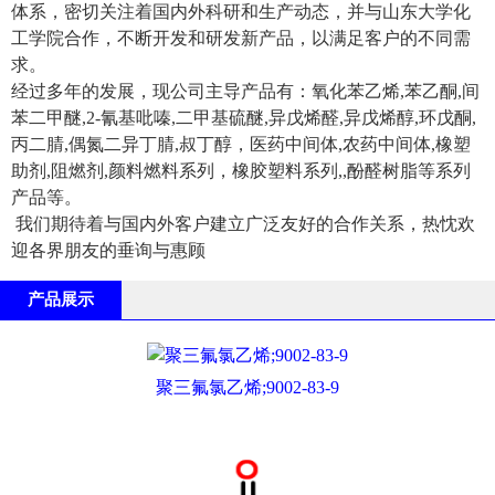
体系，密切关注着国内外科研和生产动态，并与山东大学化
工学院合作，不断开发和研发新产品，以满足客户的不同需
求。
经过多年的发展，现公司主导产品有：氧化苯乙烯,苯乙酮,间
苯二甲醚,2-氰基吡嗪,二甲基硫醚,异戊烯醛,异戊烯醇,环戊酮,
丙二腈,偶氮二异丁腈,叔丁醇，医药中间体,农药中间体,橡塑
助剂,阻燃剂,颜料燃料系列，橡胶塑料系列,,酚醛树脂等系列
产品等。
我们期待着与国内外客户建立广泛友好的合作关系，热忱欢
迎各界朋友的垂询与惠顾
产品展示
聚三氟氯乙烯;9002-83-9