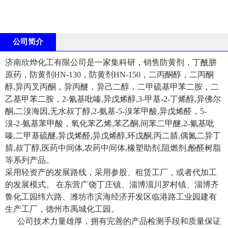
公司简介
济南欣烨化工有限公司是一家集科研，销售防黄剂，丁酰肼
原药，防黄剂HN-130，防黄剂HN-150，二丙酮醇，二丙酮
醇,异丙叉丙酮，异丙醚，异己二醇，二甲硫基甲苯二胺，二
乙基甲苯二胺，2-氰基吡嗪,异戊烯醇,3-甲基-2-丁烯醇,异佛尔
酮,二溴海因,无水叔丁醇,2-氨基-5-溴苯甲酸,异戊烯醛，5-
溴-2-氨基苯甲酸，氧化苯乙烯,苯乙酮,间苯二甲醚,2-氰基吡
嗪,二甲基硫醚,异戊烯醛,异戊烯醇,环戊酮,丙二腈,偶氮二异丁
腈,叔丁醇,医药中间体,农药中间体,橡塑助剂,阻燃剂,酚醛树脂
等系列产品。
采用轻资产的发展路线，采用参股、租赁工厂，或者代加工
的发展模式。 在东营广饶丁庄镇、淄博淄川罗村镇、淄博齐
鲁化工园纬六路、潍坊市滨海经济开发区临港路工业园建有
生产工厂，德州市禹城化工园。
公司技术力量雄厚，拥有完善的产品检测手段和质量保证