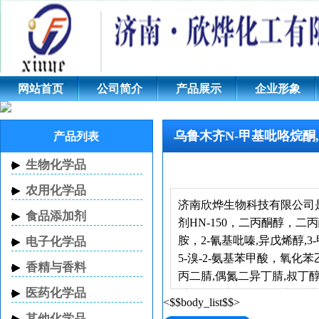
乌鲁木齐N-甲基吡咯烷酮,乌鲁
对苯二酚,乌鲁木齐氧化苯乙烯,
鲁木齐环戊酮
网站首页
公司简介
产品展示
企业形象
乌鲁木齐N-甲基吡咯烷酮,
产品列表
生物化学品
农用化学品
济南欣烨生物科技有限公司是
食品添加剂
剂HN-150，二丙酮醇，
胺，2-氰基吡嗪,异戊烯醇,3
电子化学品
5-溴-2-氨基苯甲酸，氧化苯
香精与香料
丙二腈,偶氮二异丁腈,叔丁
医药化学品
采用轻资产的发展路线，采
<$$body_list$$>
罗村镇、淄博齐鲁化工园纬
其他化学品