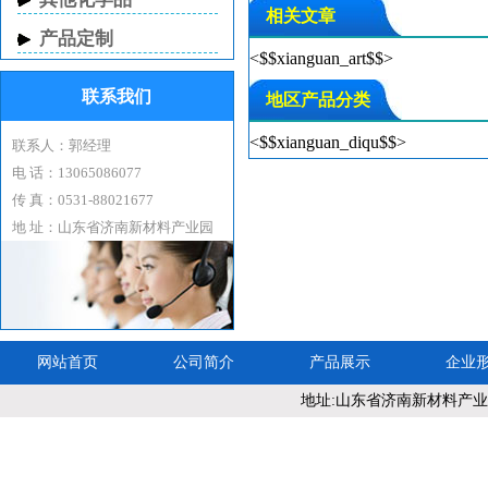
相关文章
园。
产品定制
公司技术力量雄厚，拥有
<$$xianguan_art$$>
并与山东大学化工学院合作
联系我们
经过多年的发展，现公司主导
地区产品分类
异戊烯醛,异戊烯醇,环戊酮,
<$$xianguan_diqu$$>
联系人：郭经理
燃料系列，橡胶塑料系列,,
电 话：13065086077
我们期待着与国内外客户建
传 真：0531-88021677
地 址：山东省济南新材料产业园
网站首页
公司简介
产品展示
企业
地址:山东省济南新材料产业园 化
网站地图