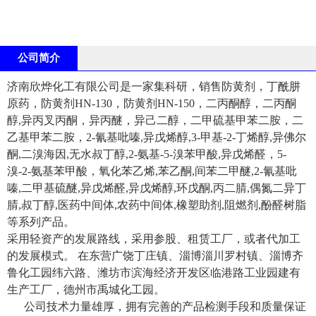
公司简介
济南欣烨化工有限公司是一家集科研，销售防黄剂，丁酰肼
原药，防黄剂HN-130，防黄剂HN-150，二丙酮醇，二丙酮
醇,异丙叉丙酮，异丙醚，异己二醇，二甲硫基甲苯二胺，二
乙基甲苯二胺，2-氰基吡嗪,异戊烯醇,3-甲基-2-丁烯醇,异佛尔
酮,二溴海因,无水叔丁醇,2-氨基-5-溴苯甲酸,异戊烯醛，5-
溴-2-氨基苯甲酸，氧化苯乙烯,苯乙酮,间苯二甲醚,2-氰基吡
嗪,二甲基硫醚,异戊烯醛,异戊烯醇,环戊酮,丙二腈,偶氮二异丁
腈,叔丁醇,医药中间体,农药中间体,橡塑助剂,阻燃剂,酚醛树脂
等系列产品。
采用轻资产的发展路线，采用参股、租赁工厂，或者代加工
的发展模式。 在东营广饶丁庄镇、淄博淄川罗村镇、淄博齐
鲁化工园纬六路、潍坊市滨海经济开发区临港路工业园建有
生产工厂，德州市禹城化工园。
公司技术力量雄厚，拥有完善的产品检测手段和质量保证