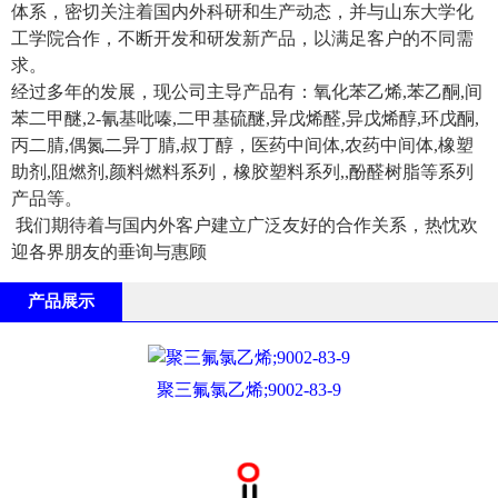
体系，密切关注着国内外科研和生产动态，并与山东大学化
工学院合作，不断开发和研发新产品，以满足客户的不同需
求。
经过多年的发展，现公司主导产品有：氧化苯乙烯,苯乙酮,间
苯二甲醚,2-氰基吡嗪,二甲基硫醚,异戊烯醛,异戊烯醇,环戊酮,
丙二腈,偶氮二异丁腈,叔丁醇，医药中间体,农药中间体,橡塑
助剂,阻燃剂,颜料燃料系列，橡胶塑料系列,,酚醛树脂等系列
产品等。
我们期待着与国内外客户建立广泛友好的合作关系，热忱欢
迎各界朋友的垂询与惠顾
产品展示
聚三氟氯乙烯;9002-83-9