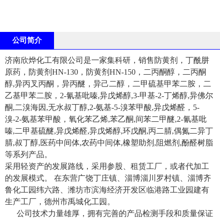
公司简介
济南欣烨化工有限公司是一家集科研，销售防黄剂，丁酰肼
原药，防黄剂HN-130，防黄剂HN-150，二丙酮醇，二丙酮
醇,异丙叉丙酮，异丙醚，异己二醇，二甲硫基甲苯二胺，二
乙基甲苯二胺，2-氰基吡嗪,异戊烯醇,3-甲基-2-丁烯醇,异佛尔
酮,二溴海因,无水叔丁醇,2-氨基-5-溴苯甲酸,异戊烯醛，5-
溴-2-氨基苯甲酸，氧化苯乙烯,苯乙酮,间苯二甲醚,2-氰基吡
嗪,二甲基硫醚,异戊烯醛,异戊烯醇,环戊酮,丙二腈,偶氮二异丁
腈,叔丁醇,医药中间体,农药中间体,橡塑助剂,阻燃剂,酚醛树脂
等系列产品。
采用轻资产的发展路线，采用参股、租赁工厂，或者代加工
的发展模式。 在东营广饶丁庄镇、淄博淄川罗村镇、淄博齐
鲁化工园纬六路、潍坊市滨海经济开发区临港路工业园建有
生产工厂，德州市禹城化工园。
公司技术力量雄厚，拥有完善的产品检测手段和质量保证