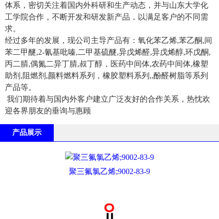
体系，密切关注着国内外科研和生产动态，并与山东大学化
工学院合作，不断开发和研发新产品，以满足客户的不同需
求。
经过多年的发展，现公司主导产品有：氧化苯乙烯,苯乙酮,间
苯二甲醚,2-氰基吡嗪,二甲基硫醚,异戊烯醛,异戊烯醇,环戊酮,
丙二腈,偶氮二异丁腈,叔丁醇，医药中间体,农药中间体,橡塑
助剂,阻燃剂,颜料燃料系列，橡胶塑料系列,,酚醛树脂等系列
产品等。
我们期待着与国内外客户建立广泛友好的合作关系，热忱欢
迎各界朋友的垂询与惠顾
产品展示
聚三氟氯乙烯;9002-83-9