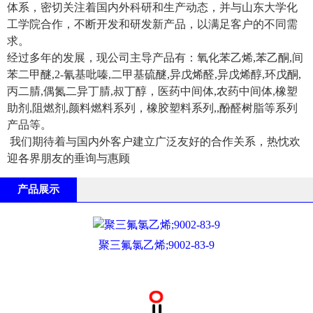
体系，密切关注着国内外科研和生产动态，并与山东大学化
工学院合作，不断开发和研发新产品，以满足客户的不同需
求。
经过多年的发展，现公司主导产品有：氧化苯乙烯,苯乙酮,间
苯二甲醚,2-氰基吡嗪,二甲基硫醚,异戊烯醛,异戊烯醇,环戊酮,
丙二腈,偶氮二异丁腈,叔丁醇，医药中间体,农药中间体,橡塑
助剂,阻燃剂,颜料燃料系列，橡胶塑料系列,,酚醛树脂等系列
产品等。
我们期待着与国内外客户建立广泛友好的合作关系，热忱欢
迎各界朋友的垂询与惠顾
产品展示
聚三氟氯乙烯;9002-83-9