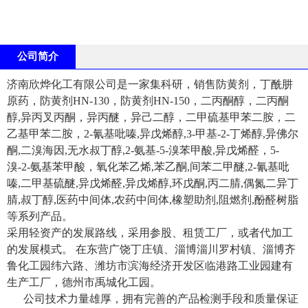
公司简介
济南欣烨化工有限公司是一家集科研，销售防黄剂，丁酰肼
原药，防黄剂HN-130，防黄剂HN-150，二丙酮醇，二丙酮
醇,异丙叉丙酮，异丙醚，异己二醇，二甲硫基甲苯二胺，二
乙基甲苯二胺，2-氰基吡嗪,异戊烯醇,3-甲基-2-丁烯醇,异佛尔
酮,二溴海因,无水叔丁醇,2-氨基-5-溴苯甲酸,异戊烯醛，5-
溴-2-氨基苯甲酸，氧化苯乙烯,苯乙酮,间苯二甲醚,2-氰基吡
嗪,二甲基硫醚,异戊烯醛,异戊烯醇,环戊酮,丙二腈,偶氮二异丁
腈,叔丁醇,医药中间体,农药中间体,橡塑助剂,阻燃剂,酚醛树脂
等系列产品。
采用轻资产的发展路线，采用参股、租赁工厂，或者代加工
的发展模式。 在东营广饶丁庄镇、淄博淄川罗村镇、淄博齐
鲁化工园纬六路、潍坊市滨海经济开发区临港路工业园建有
生产工厂，德州市禹城化工园。
公司技术力量雄厚，拥有完善的产品检测手段和质量保证