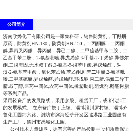
公司简介
济南欣烨化工有限公司是一家集科研，销售防黄剂，丁酰肼
原药，防黄剂HN-130，防黄剂HN-150，二丙酮醇，二丙酮
醇,异丙叉丙酮，异丙醚，异己二醇，二甲硫基甲苯二胺，二
乙基甲苯二胺，2-氰基吡嗪,异戊烯醇,3-甲基-2-丁烯醇,异佛尔
酮,二溴海因,无水叔丁醇,2-氨基-5-溴苯甲酸,异戊烯醛，5-
溴-2-氨基苯甲酸，氧化苯乙烯,苯乙酮,间苯二甲醚,2-氰基吡
嗪,二甲基硫醚,异戊烯醛,异戊烯醇,环戊酮,丙二腈,偶氮二异丁
腈,叔丁醇,医药中间体,农药中间体,橡塑助剂,阻燃剂,酚醛树脂
等系列产品。
采用轻资产的发展路线，采用参股、租赁工厂，或者代加工
的发展模式。 在东营广饶丁庄镇、淄博淄川罗村镇、淄博齐
鲁化工园纬六路、潍坊市滨海经济开发区临港路工业园建有
生产工厂，德州市禹城化工园。
公司技术力量雄厚，拥有完善的产品检测手段和质量保证