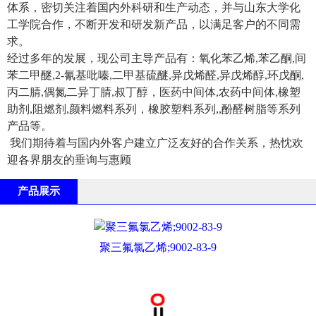
体系，密切关注着国内外科研和生产动态，并与山东大学化
工学院合作，不断开发和研发新产品，以满足客户的不同需
求。
经过多年的发展，现公司主导产品有：氧化苯乙烯,苯乙酮,间
苯二甲醚,2-氰基吡嗪,二甲基硫醚,异戊烯醛,异戊烯醇,环戊酮,
丙二腈,偶氮二异丁腈,叔丁醇，医药中间体,农药中间体,橡塑
助剂,阻燃剂,颜料燃料系列，橡胶塑料系列,,酚醛树脂等系列
产品等。
我们期待着与国内外客户建立广泛友好的合作关系，热忱欢
迎各界朋友的垂询与惠顾
产品展示
聚三氟氯乙烯;9002-83-9