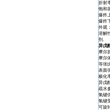
折射率
饱和蒸
爆炸
爆炸
外观
溶解
剂.
异戊
摩尔折
摩尔体
等张比
表面张
极化率（
异戊
疏水参
氢键
氢键
可旋