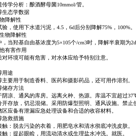
传学分析：酿酒酵母菌10mmol/管。
醇生态学数据
生物降解性
验，使用下水道污泥，4.5，6d后分别降解75%，100%。
非生物降解性
中，当羟基自由基浓度为5×10
5
个/cm
3
时，降解半衰期为2
其他有害作用
质对环境可能有危害，对水体应给予特别注意。
醇用途
醇主要用于制造香料、医药和摄影药品，还可用作溶剂。
醇储存方法
于阴凉、通风的库房。远离火种、热源。库温不宜超过37
分开存放，切忌混储。采用防爆型照明、通风设施。禁止
储区应备有泄漏应急处理设备和合适的收容材料。
醇急救措施
接触：脱去污染的衣着，用肥皂水和清水彻底冲洗皮肤。
接触：提起眼睑，用流动清水或生理盐水冲洗。就医。