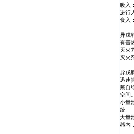
吸入
进行
食入
异戊
有害
灭火
灭火
异戊
迅速
戴自
空间
小量
统。
大量
器内