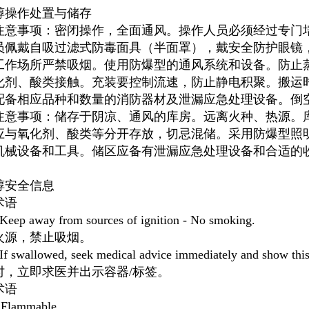
醇操作处置与储存
注意事项：密闭操作，全面通风。操作人员必须经过专门
员佩戴自吸过滤式防毒面具（半面罩），戴安全防护眼镜
工作场所严禁吸烟。使用防爆型的通风系统和设备。防止
化剂、酸类接触。充装要控制流速，防止静电积聚。搬运
配备相应品种和数量的消防器材及泄漏应急处理设备。倒
注意事项：储存于阴凉、通风的库房。远离火种、热源。库
应与氧化剂、酸类等分开存放，切忌混储。采用防爆型照
机械设备和工具。储区应备有泄漏应急处理设备和合适的
醇安全信息
术语
eep away from sources of ignition - No smoking.
火源，禁止吸烟。
 swallowed, seek medical advice immediately and show this 
时，立即求医并出示容器/标签。
术语
Flammable.