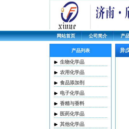
异戊醇,123-51-3;3
网站首页
公司简介
产
异戊醇
产品列表
生物化学品
农用化学品
食品添加剂
电子化学品
香精与香料
医药化学品
其他化学品