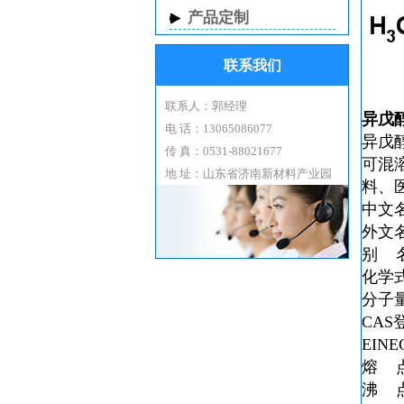
产品定制
联系我们
联系人：郭经理
异戊
电 话：13065086077
异戊
传 真：0531-88021677
可混
地 址：山东省济南新材料产业园
料、
中文
外文
别 
化学
分子
CAS
EIN
熔 
沸 