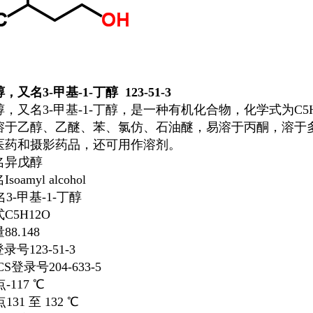
醇
，又名3-甲基-1-丁醇
123-51-3
醇，又名3-甲基-1-丁醇，是一种有机化合物，化学式为C
5
溶于乙醇、乙醚、苯、氯仿、石油醚，易溶于丙酮，溶于
医药和摄影药品，还可用作溶剂。
名
异戊醇
名
Isoamyl alcohol
名
3-甲基-1-丁醇
式
C
5
H
12
O
量
88.148
登录号
123-51-3
ECS登录号
204-633-5
点
-117 ℃
点
131 至 132 ℃