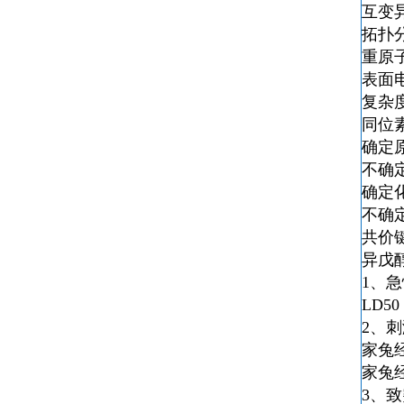
互变
拓扑分
重原
表面
复杂度
同位
确定
不确
确定
不确
共价
异戊
1、
LD
50
2、
家兔经
家兔经
3、