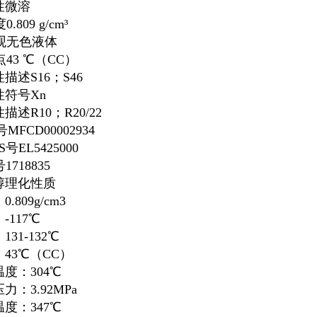
性
微溶
度
0.809 g/cm³
观
无色液体
点
43 ℃
（CC）
性描述
S16；S46
性符号
Xn
性描述
R10；R20/22
号
MFCD00002934
CS号
EL5425000
号
1718835
醇理化性质
.809g/cm
3
-117℃
131-132℃
43℃（CC）
度：304℃
力：3.92MPa
度：347℃