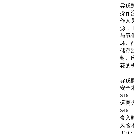
异戊
操作
作人
源，
与氧
坏。
储存
封。
花的
异戊
安全
S16：K
远离
S46：If
食入
风险
R10：