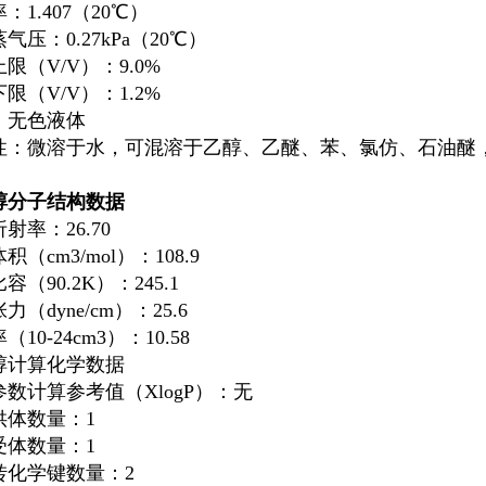
：1.407（20℃）
气压：0.27kPa（20℃）
上限（
V
/
V
）：9.0%
下限（
V
/
V
）：1.2%
：无色液体
性：微溶于水，可混溶于乙醇、乙醚、苯、氯仿、石油醚
醇分子结构数据
射率：26.70
积（cm3/mol）：108.9
容（90.2K）：245.1
力（dyne/cm）：25.6
10-24cm3）：10.58
醇计算化学数据
数计算参考值（XlogP）：无
供体数量：1
受体数量：1
转化学键数量：2