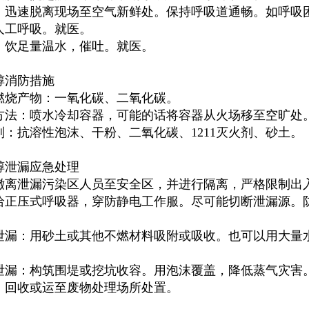
：迅速脱离现场至空气新鲜处。保持呼吸道通畅。如呼吸
人工呼吸。就医。
：饮足量温水，催吐。就医。
醇消防措施
燃烧产物：一氧化碳、二氧化碳。
方法：喷水冷却容器，可能的话将容器从火场移至空旷处
剂：抗溶性泡沫、干粉、二氧化碳、1211灭火剂、砂土。
醇泄漏应急处理
撤离泄漏污染区人员至安全区，并进行隔离，严格限制出
给正压式呼吸器，穿防静电工作服。尽可能切断泄漏源。
。
泄漏：用砂土或其他不燃材料吸附或吸收。也可以用大量
泄漏：构筑围堤或挖坑收容。用泡沫覆盖，降低蒸气灾害
，回收或运至废物处理场所处置。