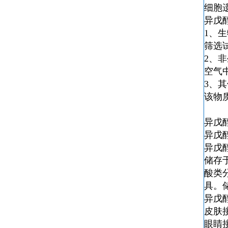
细胞遗
异戊
1、
筛选试
2、
空气
3、
该物
异戊
异戊
异戊
储存
酸类
具。
异戊
皮肤
眼睛