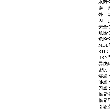
水溶
密 
外 
闪 
安全
危险
危险
MDL
RTE
BRN
异戊
密度：0
熔点：
沸点：
闪点：
临界温
临界压
引燃温