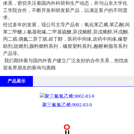
体系，密切关注着国内外科研和生产动态，并与山东大学化
工学院合作，不断开发和研发新产品，以满足客户的不同需
求。
经过多年的发展，现公司主导产品有：氧化苯乙烯,苯乙酮,间
苯二甲醚,2-氰基吡嗪,二甲基硫醚,异戊烯醛,异戊烯醇,环戊酮,
丙二腈,偶氮二异丁腈,叔丁醇，医药中间体,农药中间体,橡塑
助剂,阻燃剂,颜料燃料系列，橡胶塑料系列,,酚醛树脂等系列
产品等。
我们期待着与国内外客户建立广泛友好的合作关系，热忱欢
迎各界朋友的垂询与惠顾
产品展示
聚三氟氯乙烯;9002-83-9