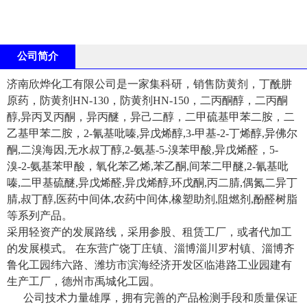
公司简介
济南欣烨化工有限公司是一家集科研，销售防黄剂，丁酰肼
原药，防黄剂HN-130，防黄剂HN-150，二丙酮醇，二丙酮
醇,异丙叉丙酮，异丙醚，异己二醇，二甲硫基甲苯二胺，二
乙基甲苯二胺，2-氰基吡嗪,异戊烯醇,3-甲基-2-丁烯醇,异佛尔
酮,二溴海因,无水叔丁醇,2-氨基-5-溴苯甲酸,异戊烯醛，5-
溴-2-氨基苯甲酸，氧化苯乙烯,苯乙酮,间苯二甲醚,2-氰基吡
嗪,二甲基硫醚,异戊烯醛,异戊烯醇,环戊酮,丙二腈,偶氮二异丁
腈,叔丁醇,医药中间体,农药中间体,橡塑助剂,阻燃剂,酚醛树脂
等系列产品。
采用轻资产的发展路线，采用参股、租赁工厂，或者代加工
的发展模式。 在东营广饶丁庄镇、淄博淄川罗村镇、淄博齐
鲁化工园纬六路、潍坊市滨海经济开发区临港路工业园建有
生产工厂，德州市禹城化工园。
公司技术力量雄厚，拥有完善的产品检测手段和质量保证