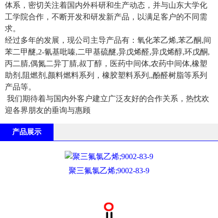
体系，密切关注着国内外科研和生产动态，并与山东大学化
工学院合作，不断开发和研发新产品，以满足客户的不同需
求。
经过多年的发展，现公司主导产品有：氧化苯乙烯,苯乙酮,间
苯二甲醚,2-氰基吡嗪,二甲基硫醚,异戊烯醛,异戊烯醇,环戊酮,
丙二腈,偶氮二异丁腈,叔丁醇，医药中间体,农药中间体,橡塑
助剂,阻燃剂,颜料燃料系列，橡胶塑料系列,,酚醛树脂等系列
产品等。
我们期待着与国内外客户建立广泛友好的合作关系，热忱欢
迎各界朋友的垂询与惠顾
产品展示
聚三氟氯乙烯;9002-83-9