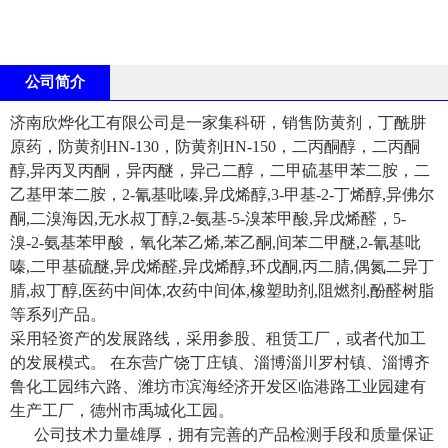
公司简介
济南欣烨化工有限公司是一家集科研，销售防黄剂，丁酰肼
原药，防黄剂HN-130，防黄剂HN-150，二丙酮醇，二丙酮
醇,异丙叉丙酮，异丙醚，异己二醇，二甲硫基甲苯二胺，二
乙基甲苯二胺，2-氰基吡嗪,异戊烯醇,3-甲基-2-丁烯醇,异佛尔
酮,二溴海因,无水叔丁醇,2-氨基-5-溴苯甲酸,异戊烯醛，5-
溴-2-氨基苯甲酸，氧化苯乙烯,苯乙酮,间苯二甲醚,2-氰基吡
嗪,二甲基硫醚,异戊烯醛,异戊烯醇,环戊酮,丙二腈,偶氮二异丁
腈,叔丁醇,医药中间体,农药中间体,橡塑助剂,阻燃剂,酚醛树脂
等系列产品。
采用轻资产的发展路线，采用参股、租赁工厂，或者代加工
的发展模式。 在东营广饶丁庄镇、淄博淄川罗村镇、淄博齐
鲁化工园纬六路、潍坊市滨海经济开发区临港路工业园建有
生产工厂，德州市禹城化工园。
公司技术力量雄厚，拥有完善的产品检测手段和质量保证