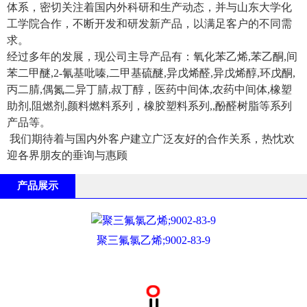
体系，密切关注着国内外科研和生产动态，并与山东大学化
工学院合作，不断开发和研发新产品，以满足客户的不同需
求。
经过多年的发展，现公司主导产品有：氧化苯乙烯,苯乙酮,间
苯二甲醚,2-氰基吡嗪,二甲基硫醚,异戊烯醛,异戊烯醇,环戊酮,
丙二腈,偶氮二异丁腈,叔丁醇，医药中间体,农药中间体,橡塑
助剂,阻燃剂,颜料燃料系列，橡胶塑料系列,,酚醛树脂等系列
产品等。
我们期待着与国内外客户建立广泛友好的合作关系，热忱欢
迎各界朋友的垂询与惠顾
产品展示
聚三氟氯乙烯;9002-83-9